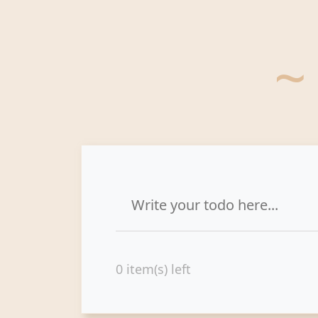
~
0
item(s) left